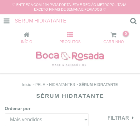
♡ ENTREGA COM 24H PARA FORTALEZA E REGIÃO METROPOLITANA -
EXCETO FINAIS DE SEMANA E FERIADOS ♡
SÉRUM HIDRATANTE
0
INÍCIO
PRODUTOS
CARRINHO
Início
>
PELE
>
HIDRATANTES
>
SÉRUM HIDRATANTE
SÉRUM HIDRATANTE
Ordenar por
FILTRAR