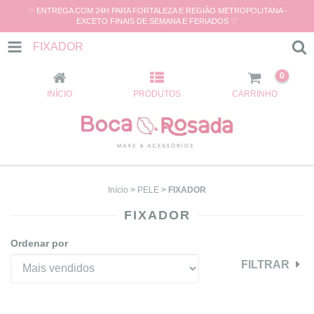
♡ ENTREGA COM 24H PARA FORTALEZA E REGIÃO METROPOLITANA -
EXCETO FINAIS DE SEMANA E FERIADOS ♡
FIXADOR
0
INÍCIO
PRODUTOS
CARRINHO
Início
>
PELE
>
FIXADOR
FIXADOR
Ordenar por
FILTRAR