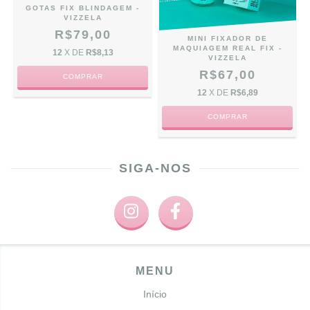
GOTAS FIX BLINDAGEM -
VIZZELA
R$79,00
MINI FIXADOR DE
MAQUIAGEM REAL FIX -
12
X DE
R$8,13
VIZZELA
R$67,00
12
X DE
R$6,89
SIGA-NOS
MENU
Início