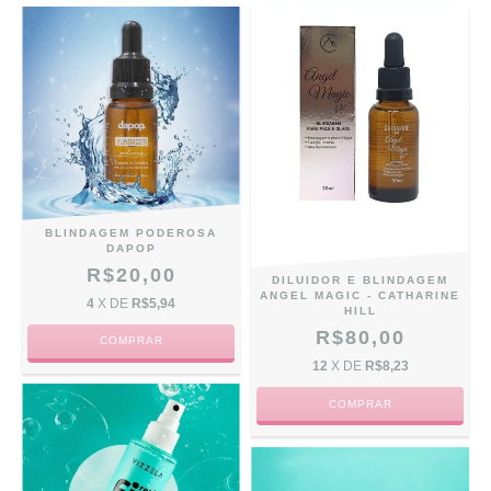
BLINDAGEM PODEROSA
DAPOP
R$20,00
DILUIDOR E BLINDAGEM
ANGEL MAGIC - CATHARINE
4
X DE
R$5,94
HILL
R$80,00
12
X DE
R$8,23