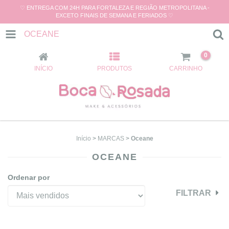
♡ ENTREGA COM 24H PARA FORTALEZA E REGIÃO METROPOLITANA -
EXCETO FINAIS DE SEMANA E FERIADOS ♡
OCEANE
0
INÍCIO
PRODUTOS
CARRINHO
Início
>
MARCAS
>
Oceane
OCEANE
Ordenar por
FILTRAR