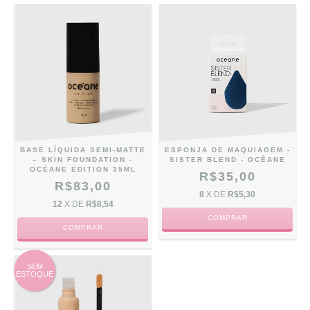
BASE LÍQUIDA SEMI-MATTE
ESPONJA DE MAQUIAGEM -
– SKIN FOUNDATION -
SISTER BLEND - OCÉANE
OCÉANE EDITION 35ML
R$35,00
R$83,00
8
X DE
R$5,30
12
X DE
R$8,54
COMPRAR
COMPRAR
SEM
ESTOQUE