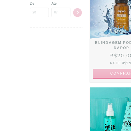
De
Até
BLINDAGEM PO
DAPOP
R$20,0
4
X DE
R$5,