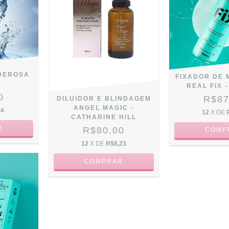
DEROSA
FIXADOR DE
REAL FIX -
0
R$87
DILUIDOR E BLINDAGEM
ANGEL MAGIC -
94
12
X DE
CATHARINE HILL
R$80,00
12
X DE
R$8,23