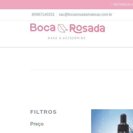
♡ ENTREGA CO
85987140331
sac@bocarosadamakeup.com.br
FILTROS
Preço