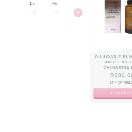
De
Até
DILUIDOR E BL
ANGEL MAGI
CATHARINE 
R$80,0
12
X DE
R$8,