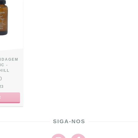
INDAGEM
C -
HILL
0
23
SIGA-NOS