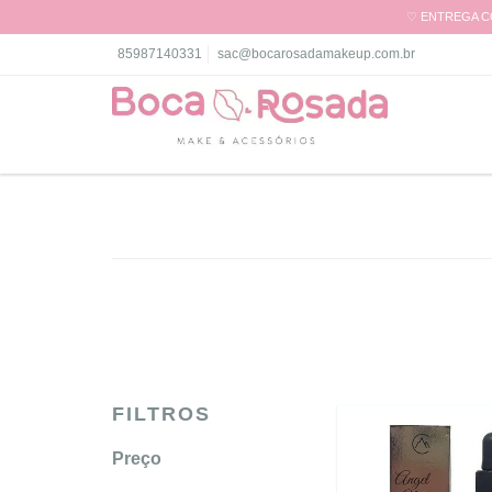
♡ ENTREGA CO
85987140331
sac@bocarosadamakeup.com.br
FILTROS
Preço