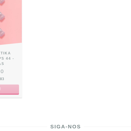
ATIKA
S 44 -
AS
00
,83
R
SIGA-NOS