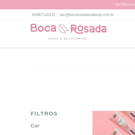
♡ ENTREGA CO
85987140331
sac@bocarosadamakeup.com.br
FILTROS
Cor