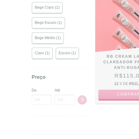
Bege Claro (1)
Bege Escuro (1)
Bege Médio (1)
Claro (1)
Escuro (1)
BB CREAM L
CLAREADOR FP
ANTI-RUG
R$115,
Preço
12
X DE
R$11
De
Até
COMPRA