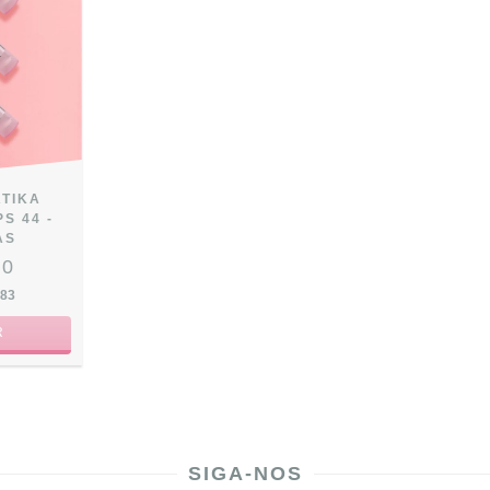
ATIKA
S 44 -
AS
00
,83
R
SIGA-NOS