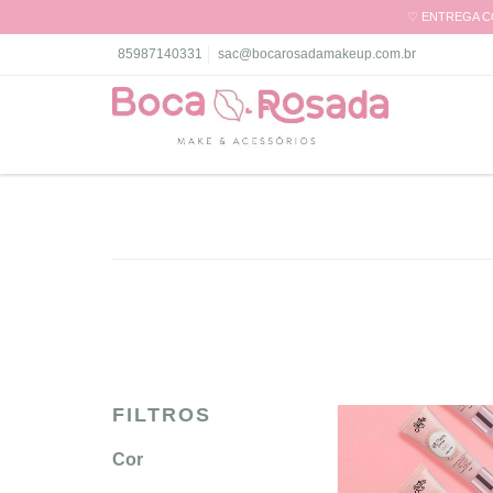
♡ ENTREGA CO
85987140331
sac@bocarosadamakeup.com.br
FILTROS
Cor