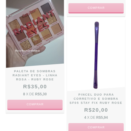
PALETA DE SOMBRAS
RADIANT EYES - LINHA
ROSA - RUBY ROSE
R$35,00
8
X DE
R$5,30
PINCEL DUO PARA
CORRETIVO E SOMBRA
SF05 STAY FIX RUBY ROSE
R$20,00
4
X DE
R$5,94