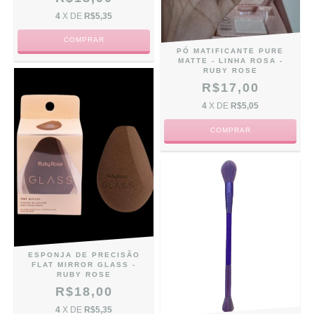
4
X DE
R$5,35
PÓ MATIFICANTE PURE
MATTE - LINHA ROSA -
RUBY ROSE
R$17,00
4
X DE
R$5,05
ESPONJA DE PRECISÃO
FLAT MIRROR GLASS -
RUBY ROSE
R$18,00
4
X DE
R$5,35