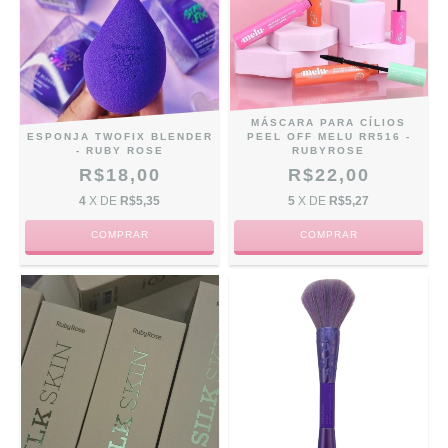
MÁSCARA PARA CÍLIOS
ESPONJA TWOFIX BLENDER
PEEL OFF MELU RR516 -
- RUBY ROSE
RUBYROSE
R$18,00
R$22,00
4
X DE
R$5,35
5
X DE
R$5,27
COMPRAR