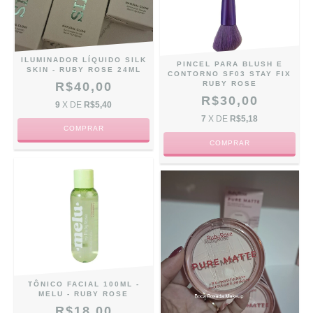
ILUMINADOR LÍQUIDO SILK
PINCEL PARA BLUSH E
SKIN - RUBY ROSE 24ML
CONTORNO SF03 STAY FIX
RUBY ROSE
R$40,00
R$30,00
9
X DE
R$5,40
7
X DE
R$5,18
COMPRAR
TÔNICO FACIAL 100ML -
MELU - RUBY ROSE
R$18,00